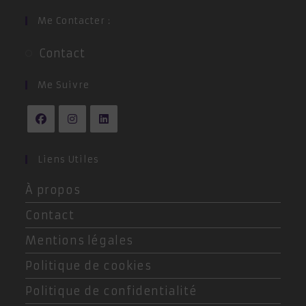
Me Contacter :
S’ouvre
Contact
dans
un
Me Suivre
nouvel
onglet
S’ouvre
S’ouvre
S’ouvre
dans
dans
dans
Liens Utiles
un
un
un
À propos
nouvel
nouvel
nouvel
onglet
onglet
onglet
Contact
Mentions légales
Politique de cookies
Politique de confidentialité