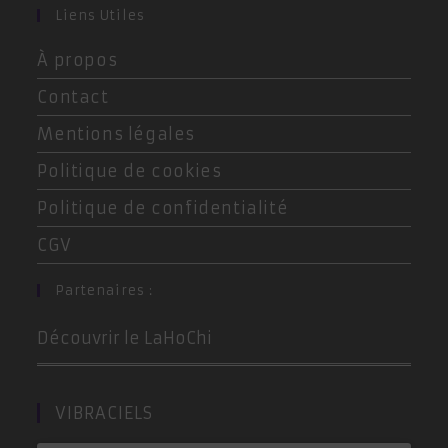
dans
dans
dans
Liens Utiles
un
un
un
À propos
nouvel
nouvel
nouvel
onglet
onglet
onglet
Contact
Mentions légales
Politique de cookies
Politique de confidentialité
CGV
Partenaires :
Découvrir le LaHoChi
VIBRACIELS