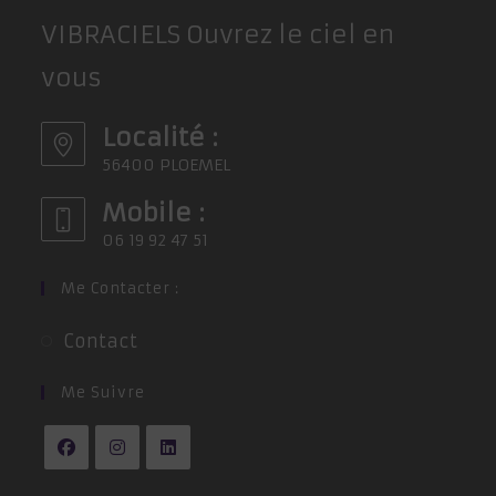
VIBRACIELS Ouvrez le ciel en
vous
Localité :
56400 PLOEMEL
Mobile :
06 19 92 47 51
Me Contacter :
S’ouvre
Contact
dans
un
Me Suivre
nouvel
onglet
S’ouvre
S’ouvre
S’ouvre