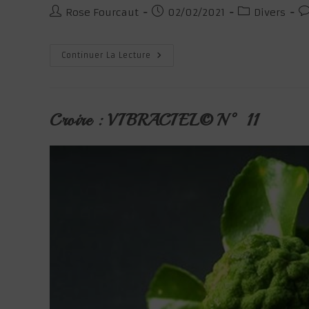
Auteur/autrice
Publication
Post
C
Rose Fourcaut
02/02/2021
Divers
de
publiée :
category:
d
la
la
publication :
pu
Re-
Continuer La Lecture
Naître
:
VIBRACIEL©
N° 12
Croire : VIBRACIEL© N° 11