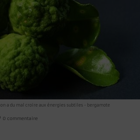
on a du mal croire aux énergies subtiles - bergamote
ommentaires
0 commentaire
e
blication :