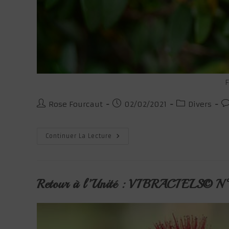
F
Auteur/autrice
Publication
Post
C
Rose Fourcaut
02/02/2021
Divers
de
publiée :
category:
d
la
la
publication :
pu
Transmuter
Continuer La Lecture
:
VIBRACIEL©
N° 10
Retour à l’Unité : VIBRACIELS© N