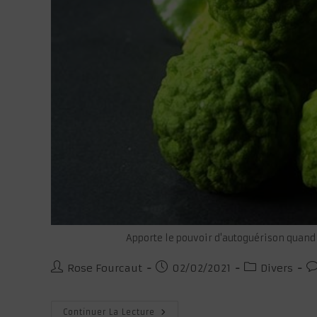
Apporte le pouvoir d'autoguérison quand 
Auteur/autrice
Publication
Post
C
Rose Fourcaut
02/02/2021
Divers
de
publiée :
category:
d
la
la
publication :
pu
Croire
Continuer La Lecture