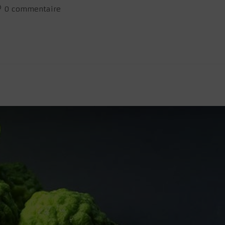
ommentaires
0 commentaire
e
blication :