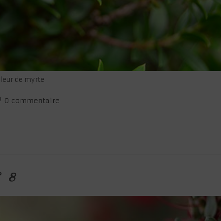
leur de myrte
ommentaires
0 commentaire
e
blication :
° 8