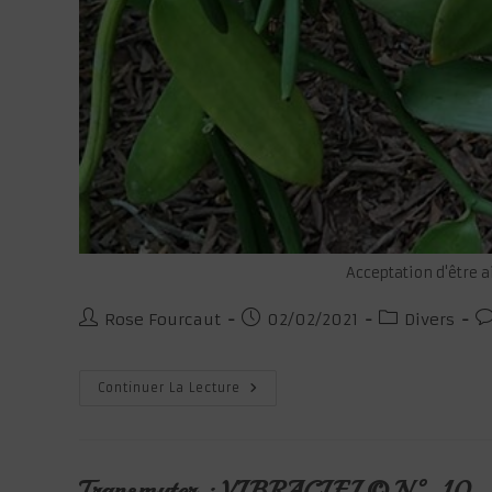
Acceptation d'être a
Auteur/autrice
Publication
Post
C
Rose Fourcaut
02/02/2021
Divers
de
publiée :
category:
d
la
la
publication :
pu
Se
Continuer La Lecture
Pardonner
:
VIBRACIEL©
N° 9
Transmuter : VIBRACIEL© N° 10