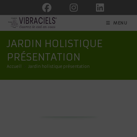
Skip
to
content
MENU
JARDIN HOLISTIQUE
PRÉSENTATION
Accueil
>
Jardin holistique présentation