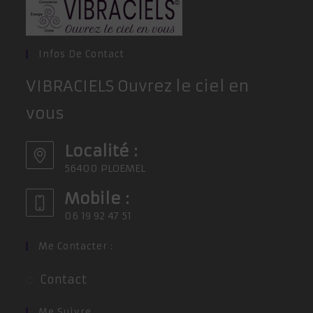
Infos De Contact
VIBRACIELS Ouvrez le ciel en
vous
Localité :
56400 PLOEMEL
Mobile :
06 19 92 47 51
Me Contacter :
S’ouvre
Contact
dans
un
Me Suivre