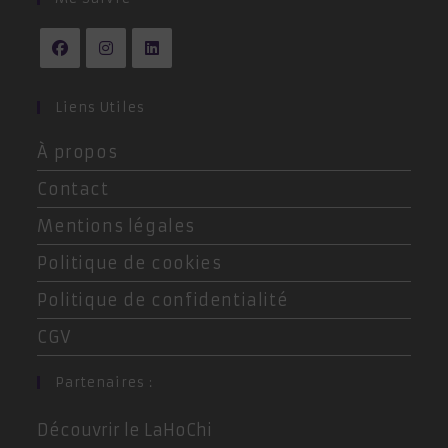
nouvel
onglet
S’ouvre
S’ouvre
S’ouvre
dans
dans
dans
Liens Utiles
un
un
un
À propos
nouvel
nouvel
nouvel
onglet
onglet
onglet
Contact
Mentions légales
Politique de cookies
Politique de confidentialité
CGV
Partenaires :
Découvrir le LaHoChi